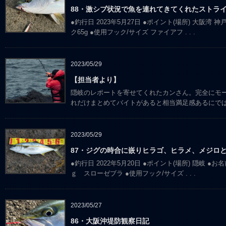
88・激シブ状況で魚を連れてきてくれたストラ
●釣行日 2023年5月27日 ●ポイント(場所) 大阪湾 
ク65g ●使用フック/サイズ ファイアフ
. . .
2023/05/29
【担当者より】
隠岐のレポートを寄せてくれたカンさん。完全にモー
れだけまとめてバイトがあると相当満足感あるにでは
2023/05/29
87・ジグの時合に嵌りヒラゴ、ヒラメ、メジロ
●釣行日 2022年5月20日 ●ポイント(場所) 隠岐 ●お
ｇ スローゼブラ ●使用フック/サイズ
. . .
2023/05/27
86・大阪沖堤防観察日記