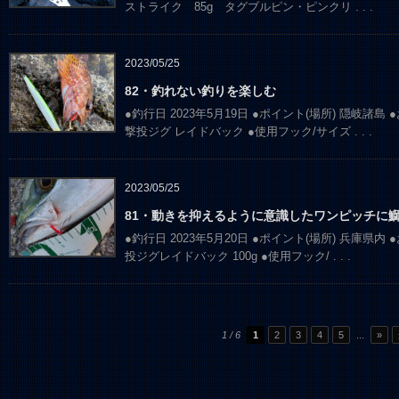
ストライク 85g タグブルピン・ピンクリ
. . .
2023/05/25
82・釣れない釣りを楽しむ
●釣行日 2023年5月19日 ●ポイント(場所) 隠岐諸
撃投ジグ レイドバック ●使用フック/サイズ
. . .
2023/05/25
81・動きを抑えるように意識したワンピッチに
●釣行日 2023年5月20日 ●ポイント(場所) 兵庫県
投ジグレイドバック 100g ●使用フック/
. . .
1 / 6
1
2
3
4
5
...
»