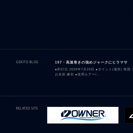
197・高速巻きの強めジャークにヒラマサ
GEKITO BLOG
●釣行日 2026年7月29日 ●ポイント(場所) 韓国
お名前 麻衣 ●使用ルアー/...
RELATED SITE