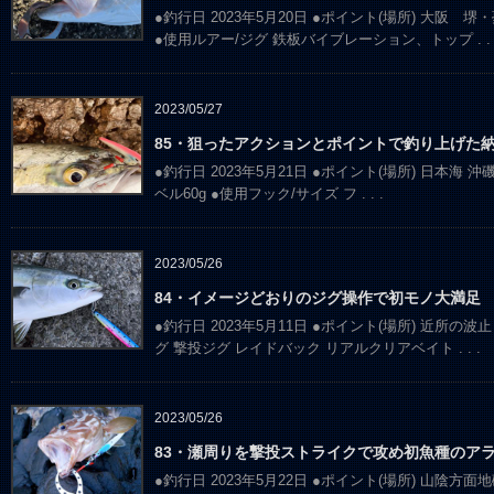
●釣行日 2023年5月20日 ●ポイント(場所) 大阪
●使用ルアー/ジグ 鉄板バイブレーション、トップ
. .
2023/05/27
85・狙ったアクションとポイントで釣り上げた納
●釣行日 2023年5月21日 ●ポイント(場所) 日本海 沖磯
ベル60g ●使用フック/サイズ フ
. . .
2023/05/26
84・イメージどおりのジグ操作で初モノ大満足
●釣行日 2023年5月11日 ●ポイント(場所) 近所の
グ 撃投ジグ レイドバック リアルクリアベイト
. . .
2023/05/26
83・瀬周りを撃投ストライクで攻め初魚種のア
●釣行日 2023年5月22日 ●ポイント(場所) 山陰方