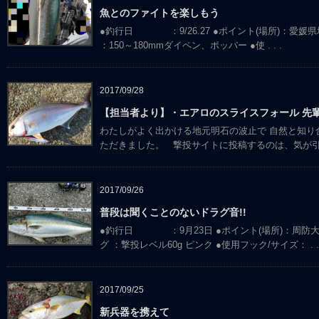
魚とのファイトを楽しもう
●釣行日 ：9/26.27 ●ポイント(場所)：愛
：150～180mmダイペン、ポッパー ●使
. . .
2017/09/28
【担当者より】・エアロのスライスフォール 先
わたしがよく出かける地元明石の波止で 自然と知り
ただきました。 撃投サイトに投稿するのは、気が
2017/09/26
普段は聞くことのないドラグ音!!
●釣行日 ：9月23日 ●ポイント(場所)：周
グ ：撃投レベル60g ピンク ●使用フック/サイズ：
. .
2017/09/25
新兵器を携えて