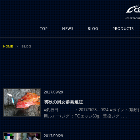
TOP
NEWS
BLOG
PRODUCTS
HOME
> BLOG
2017/09/29
初秋の男女群島遠征
●釣行日 ：2017/9/23～9/24 ●ポイント
用ルアー/ジグ ：TGエッジ60g、撃投ジグ
. . .
2017/09/29