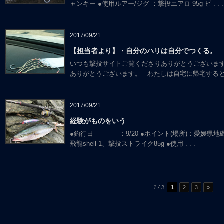
ャンキー ●使用ルアー/ジグ ：撃投エアロ 95g ピ
. . .
2017/09/21
【担当者より】・自分のハリは自分でつくる。
いつも撃投サイトご覧くださりありがとうございます
ありがとうございます。 わたしは自宅に帰宅する
2017/09/21
経験がものをいう
●釣行日 ：9/20 ●ポイント(場所)：愛媛県地
飛龍shell-1、撃投ストライク85g ●使用
. . .
1 / 3
1
2
3
»