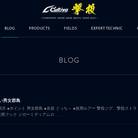
BLOG
PRODUCTS
FIELDS
EXPERT TECHNIC
BLOG
無い男女群島
月、6月 ●ポイント 男女群島 ●名前 ぐっち～ ●使用ルアー 撃投ジグ、撃投ストラ
使用フック ジガーミディアムロ
. . .