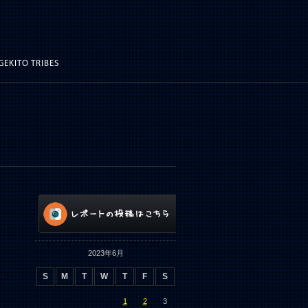
GEKITO TRIBES
2023年6月
S
M
T
W
T
F
S
1
2
3