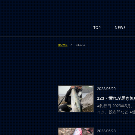
TOP
NEWS
HOME
> BLOG
2023/06/29
123・憧れが尽き
●釣行日 2023年5
イク、投次郎など ●
2023/06/28