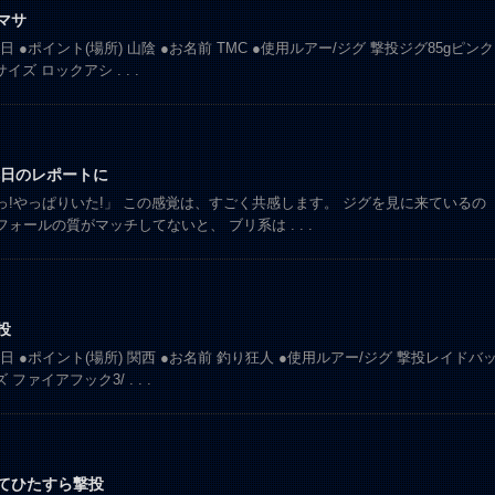
マサ
25日 ●ポイント(場所) 山陰 ●お名前 TMC ●使用ルアー/ジグ 撃投ジグ85gピンク
サイズ ロックアシ
. . .
日のレポートに
っ!やっぱりいた!」 この感覚は、すごく共感します。 ジグを見に来ているの
フォールの質がマッチしてないと、 ブリ系は
. . .
投
10日 ●ポイント(場所) 関西 ●お名前 釣り狂人 ●使用ルアー/ジグ 撃投レイドバ
ズ ファイアフック3/
. . .
ってひたすら撃投