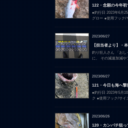
122・念願の今年初
●釣行日 2023年6月
グロー ●使用フック/
2023/06/27
【担当者より】・本
釣り狂人さん 「おし
に、 その減速加減や
2023/06/27
121・今日も海へ撃
●釣行日 2023年5月
ク ●使用フック/サイ
2023/06/26
120・カンパチ狙