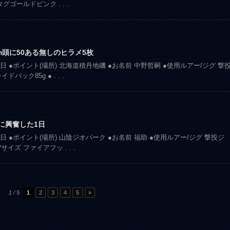
gタグゴールドピンク
. . .
cm頭に50ある無しのヒラメ5枚
12日 ●ポイント(場所) 北海道積丹地磯 ●お名前 中野哲嗣 ●使用ルアー/ジグ 撃
イドバック85g ●
. . .
に興奮した1日
17日 ●ポイント(場所) 山陰ジオパーク ●お名前 福助 ●使用ルアー/ジグ 撃投ジ
ク/サイズ ファイアフッ
. . .
1 / 5
1
2
3
4
5
»