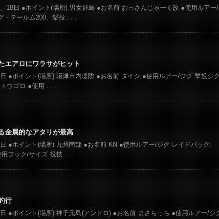
17、18日 ●ポイント(場所) 男女群島 ●お名前 おっさんじゃーく改 ●使用ルアー/
グ・テールム200、撃投
. . .
せたエアロにワラサがヒット
19日 ●ポイント(場所) 沼津市内堤防 ●お名前 タイシ ●使用ルアー/ジグ 撃投ジ
きトウゴロ ●使用
. . .
くる金属的なアタリが最高
17日 ●ポイント(場所) 九州南部 ●お名前 KN ●使用ルアー/ジグ レイドバック、
使用フック/サイズ 投技
. . .
釣行
18日 ●ポイント(場所) 神子元島(アンドロ) ●お名前 まさちっち ●使用ルアー/ジ