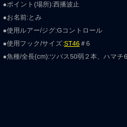
●ポイント(場所):西播波止
●お名前:とみ
●使用ルアー/ジグ:Gコントロール
●使用フック/サイズ:
ST46
＃6
●魚種/全長(cm):ツバス50弱２本、ハマチ