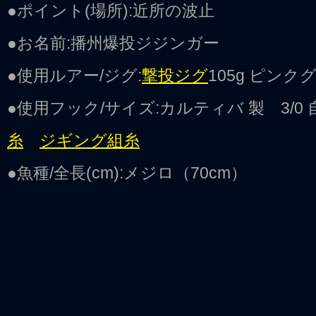
●ポイント(場所):近所の波止
●お名前:播州爆投ジジンガー
●使用ルアー/ジグ:
撃投ジグ
105g ピンク
●使用フック/サイズ:カルティバ 製 3/
糸
ジギング組糸
●魚種/全長(cm):メジロ（70cm）