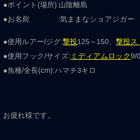
●ポイント(場所):山陰離島
●お名前 :気ままなショアジガー
●使用ルアー/ジグ:
撃投
125～150、
撃投ス
●使用フック/サイズ:
ミディアムロック
9/
●魚種/全長(cm):ハマチ3キロ
お疲れ様です。