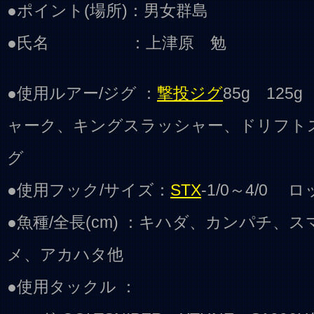
●ポイント(場所)：男女群島
●氏名 ：上津原 勉
●使用ルアー/ジグ ：
撃投ジグ
85g 12
ャーク、キングスラッシャー、ドリフト
グ
●使用フック/サイズ：
STX
-1/0～4/0 ロ
●魚種/全長(cm) ：キハダ、カンパチ、
メ、アカハタ他
●使用タックル ：