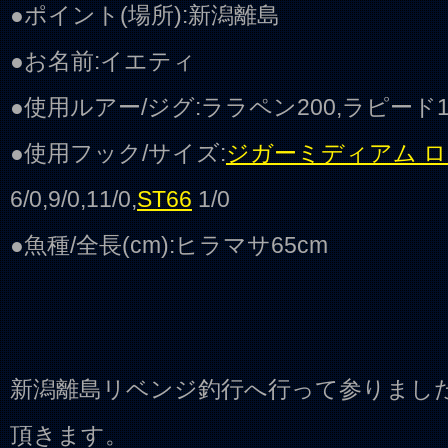
●ポイント(場所):新潟離島
●お名前:イエティ
●使用ルアー/ジグ:ララペン200,ラピード16
●使用フック/サイズ:
ジガーミディアム 
6/0,9/0,11/0,
ST66
1/0
●魚種/全長(cm):ヒラマサ65cm
新潟離島リベンジ釣行へ行って参りまし
頂きます。