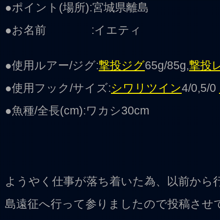
●ポイント(場所):宮城県離島
●お名前 :イエティ
●使用ルアー/ジグ:
撃投ジグ
65g/85g,
撃投
●使用フック/サイズ:
シワリツイン
4/0,5/0
●魚種/全長(cm):ワカシ30cm
ようやく仕事が落ち着いた為、以前から
島遠征へ行って参りましたので投稿させ