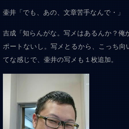
壷井「でも、あの、文章苦手なんで・」
吉成「知らんがな。写メはあるんか？俺
ポートないし。写メとるから、こっち向
てな感じで、壷井の写メも１枚追加。