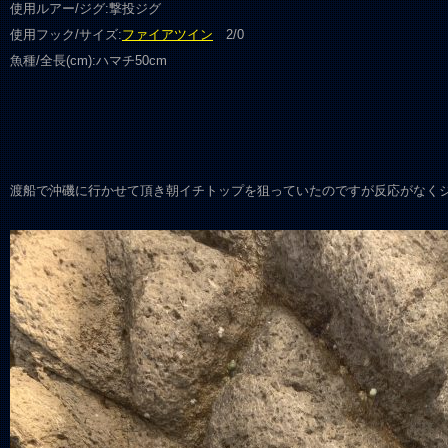
使用ルアー/ジグ:撃投ジグ
使用フック/サイズ:
ファイアツイン
2/0
魚種/全長(cm):ハマチ50cm
渡船で沖磯に行かせて頂き朝イチトップを狙っていたのですが反応がなく