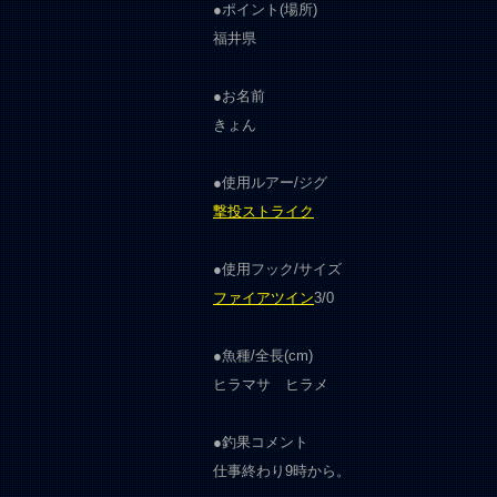
●ポイント(場所)
福井県
●お名前
きょん
●使用ルアー/ジグ
撃投ストライク
●使用フック/サイズ
ファイアツイン
3/0
●魚種/全長(cm)
ヒラマサ ヒラメ
●釣果コメント
仕事終わり9時から。