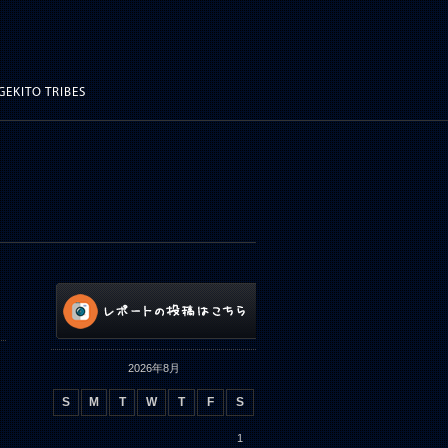
GEKITO TRIBES
2026年8月
S
M
T
W
T
F
S
1