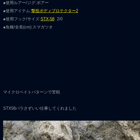
●使用ルアー/ジグ:ボアー
●使用アイテム:
撃投ボディプロテクター2
●使用フック/サイズ:
STX-58
2/0
●魚種/全長(cm):スマガツオ
マイクロベイトパターンで苦戦
STX58バラさずいい仕事してくれました