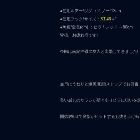
●使用ルアー/ジグ ：ミノー 13cm
●使用フック/サイズ：
ST-46
#2
●魚種/全長(cm) ：ヒラ / レッド ～80cm
皆様、お疲れ様です!
今回は南紀沖磯に友人と出撃してきました!
当日はうねりと爆風!船頭ストップでお目当
良い感じのサラシが所々ありヒラに狙いを定
開始1投目で良型がヒットするも抜き上げ時