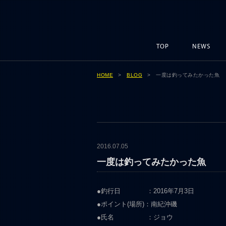
TOP
NEWS
HOME
>
BLOG
> 一度は釣ってみたかった魚
2016.07.05
一度は釣ってみたかった魚
●釣行日 ：2016年7月3日
●ポイント(場所)：南紀沖磯
●氏名 ：ジョウ