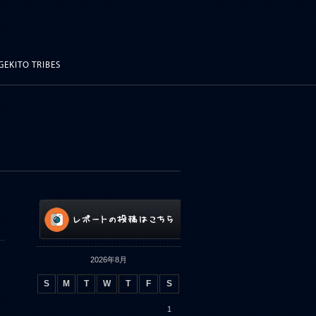
GEKITO TRIBES
2026年8月
S
M
T
W
T
F
S
1