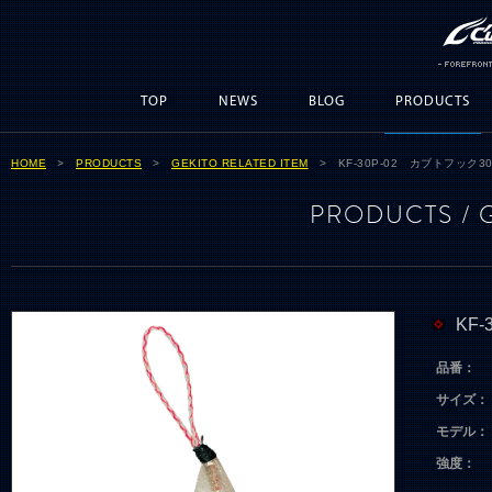
TOP
NEWS
BLOG
PRODUCTS
HOME
>
PRODUCTS
>
GEKITO RELATED ITEM
> KF-30P-02 カブトフック
PRODUCTS / 
KF
品番：
サイズ：
モデル：
強度：