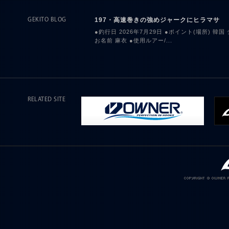
197・高速巻きの強めジャークにヒラマサ
GEKITO BLOG
●釣行日 2026年7月29日 ●ポイント(場所) 韓国
お名前 麻衣 ●使用ルアー/...
RELATED SITE